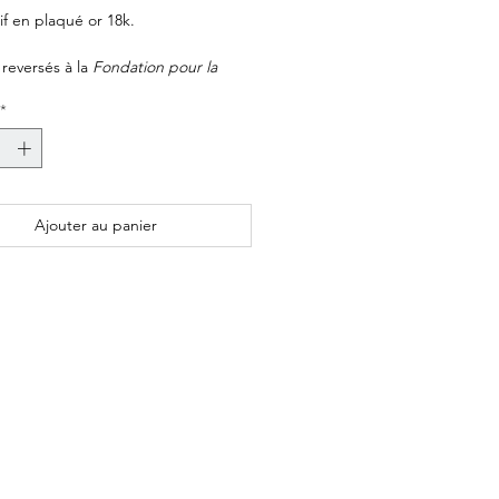
f en plaqué or 18k.
 reversés à la
Fondation pour la
he sur ALZHEIMER
.
*
Ajouter au panier