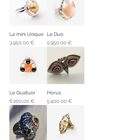
La mini Unique
Le Duo
Prix
Prix
3 950,00 €
5 950,00 €
Le Quatuor
Horus
Prix
Prix
6 200,00 €
5 400,00 €