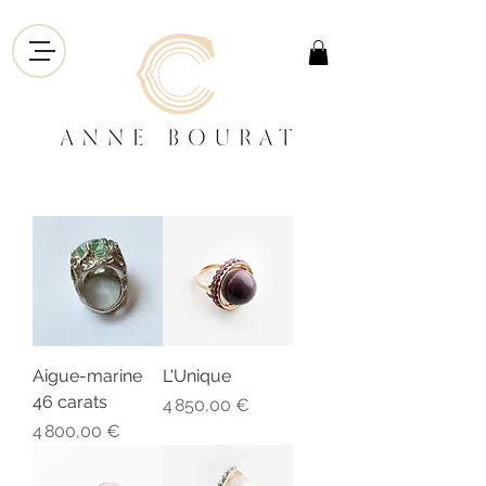
Aigue-marine
L'Unique
46 carats
Prix
4 850,00 €
Prix
4 800,00 €