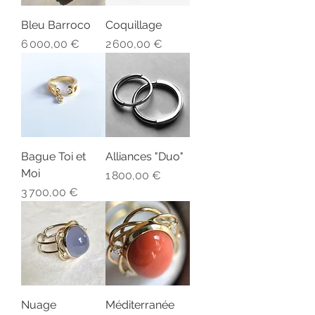
Bleu Barroco
Coquillage
Prix
Prix
6 000,00 €
2 600,00 €
Bague Toi et
Alliances "Duo"
Moi
Prix
1 800,00 €
Prix
3 700,00 €
Nuage
Méditerranée