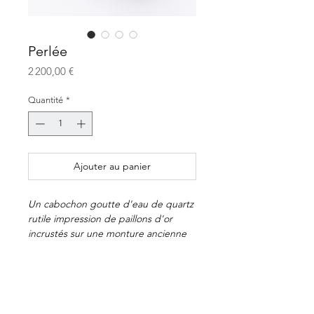
Perlée
Prix
2 200,00 €
Quantité
*
Ajouter au panier
Un cabochon goutte d'eau de quartz
rutile impression de paillons d'or
incrustés sur une monture ancienne
assemblage de micro-perles.
Bague
Quartz rutile
E -shop
Monture ancienne or jaune 18k
Paiement et livraison