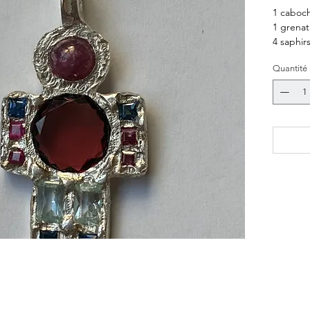
1 caboch
1 grenat
4 saphir
4 rubis
Quantité
2 aigues
Argent 