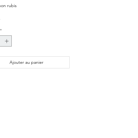
on rubis
s
*
 marines
925
Ajouter au panier