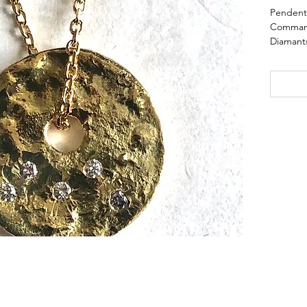
Pendent
Command
Diamant
Or 18k