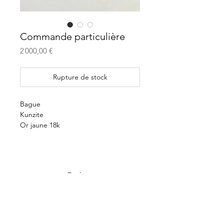
Commande particulière
Prix
2 000,00 €
Rupture de stock
Bague
Kunzite
Or jaune 18k
E -shop
Paiement et livraison
CGV